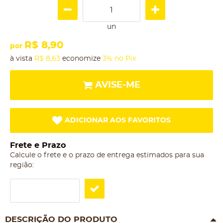
un
R$ 8,90
por
à vista
R$ 8,63
economize
3%
no Pix
AVISE-ME
ADICIONAR AOS FAVORITOS
Frete e Prazo
Calcule o frete e o prazo de entrega estimados para sua
região:
DESCRIÇÃO DO PRODUTO