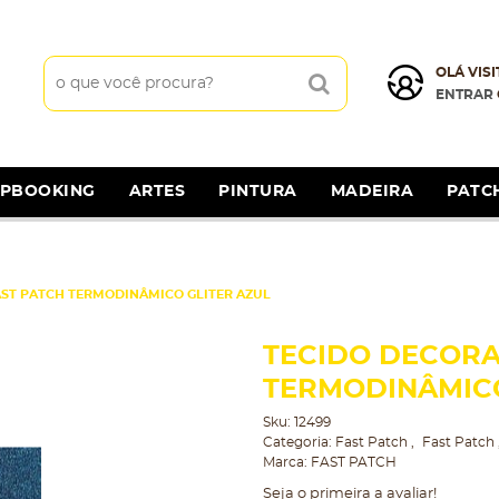
OLÁ VISI
ENTRAR
APBOOKING
ARTES
PINTURA
MADEIRA
PATC
ST PATCH TERMODINÂMICO GLITER AZUL
TECIDO DECORA
TERMODINÂMICO
Sku:
12499
Categoria:
Fast Patch
Fast Patch
Marca:
FAST PATCH
Seja o primeira a avaliar!