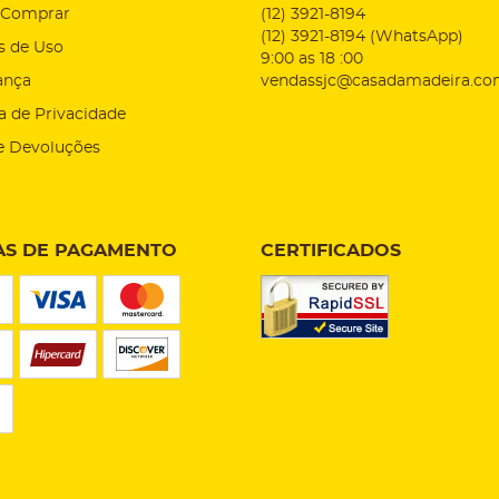
Comprar
(12)
3921-8194
(12)
3921-8194
(WhatsApp)
s de Uso
9:00 as 18 :00
ança
vendassjc@casadamadeira.co
ca de Privacidade
e Devoluções
S DE PAGAMENTO
CERTIFICADOS