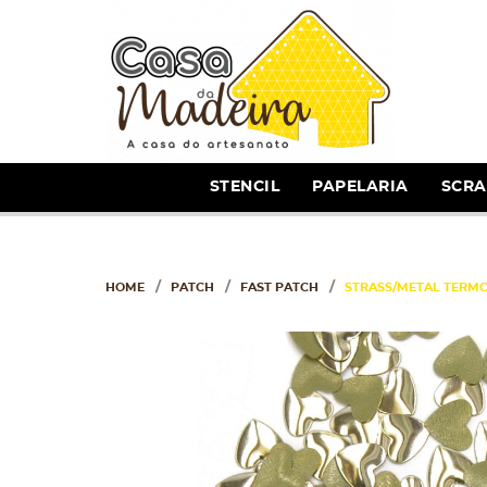
STENCIL
PAPELARIA
SCR
HOME
PATCH
FAST PATCH
STRASS/METAL TERM