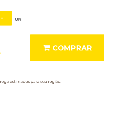
UN
COMPRAR
x
trega estimados para sua região: