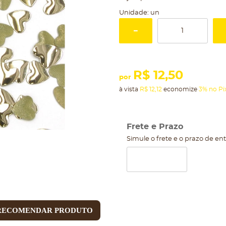
Unidade: un
R$ 12,50
por
à vista
R$ 12,12
economize
3%
no Pi
Frete e Prazo
Simule o frete e o prazo de en
RECOMENDAR PRODUTO