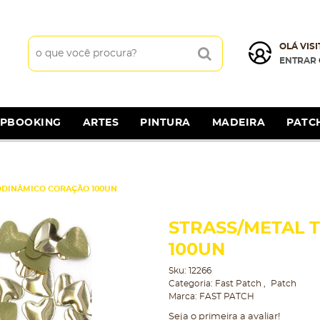
OLÁ VISI
ENTRAR
APBOOKING
ARTES
PINTURA
MADEIRA
PATC
ODINÂMICO CORAÇÃO 100UN
STRASS/METAL
100UN
Sku:
12266
Categoria:
Fast Patch
Patch
Marca:
FAST PATCH
Seja o primeira a avaliar!