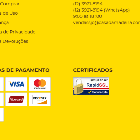
Comprar
(12)
3921-8194
(12)
3921-8194
(WhatsApp)
s de Uso
9:00 as 18 :00
ança
vendassjc@casadamadeira.co
ca de Privacidade
e Devoluções
S DE PAGAMENTO
CERTIFICADOS