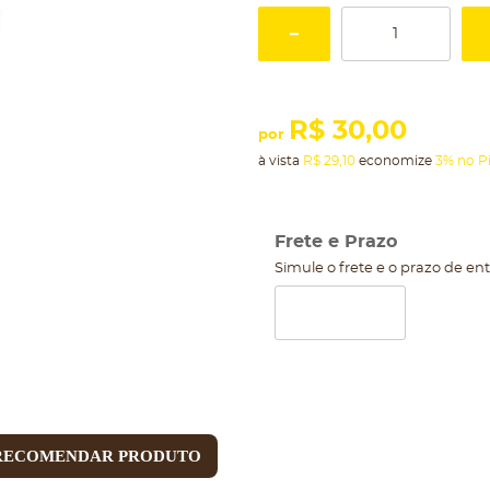
R$ 30,00
por
à vista
R$ 29,10
economize
3%
no P
Frete e Prazo
Simule o frete e o prazo de en
RECOMENDAR PRODUTO