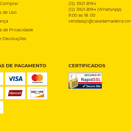
Comprar
(12)
3921-8194
(12)
3921-8194
(WhatsApp)
s de Uso
9:00 as 18 :00
ança
vendassjc@casadamadeira.co
ca de Privacidade
e Devoluções
S DE PAGAMENTO
CERTIFICADOS