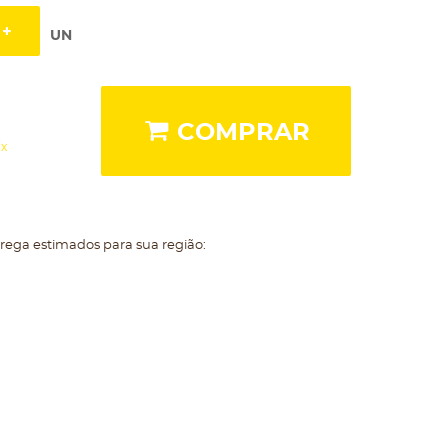
UN
COMPRAR
ix
trega estimados para sua região: