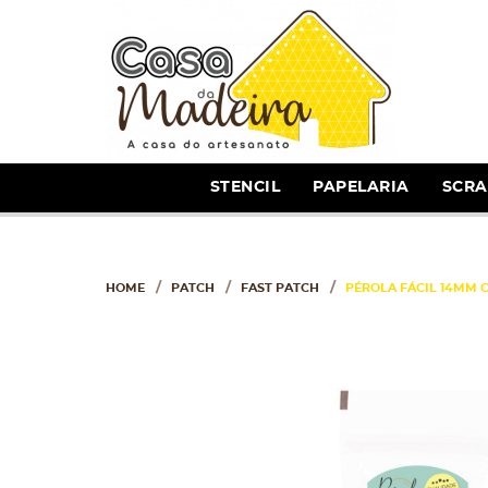
STENCIL
PAPELARIA
SCR
HOME
PATCH
FAST PATCH
PÉROLA FÁCIL 14MM 