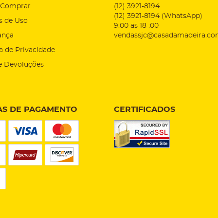
Comprar
(12)
3921-8194
(12)
3921-8194
(WhatsApp)
s de Uso
9:00 as 18 :00
ança
vendassjc@casadamadeira.co
ca de Privacidade
e Devoluções
S DE PAGAMENTO
CERTIFICADOS