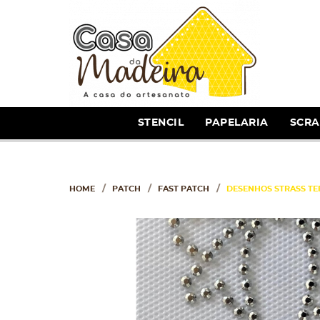
STENCIL
PAPELARIA
SCR
HOME
PATCH
FAST PATCH
DESENHOS STRASS TE