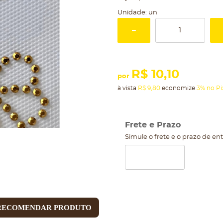
Unidade: un
R$ 10,10
por
à vista
R$ 9,80
economize
3%
no Pi
Frete e Prazo
Simule o frete e o prazo de en
RECOMENDAR PRODUTO