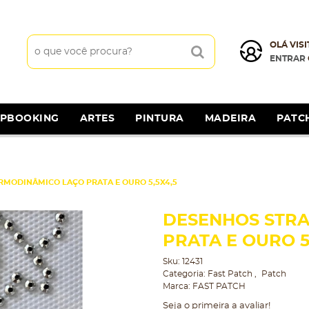
OLÁ VISI
ENTRAR
APBOOKING
ARTES
PINTURA
MADEIRA
PATC
RMODINÂMICO LAÇO PRATA E OURO 5,5X4,5
DESENHOS STRA
PRATA E OURO 5
Sku:
12431
Categoria:
Fast Patch
Patch
Marca:
FAST PATCH
Seja o primeira a avaliar!