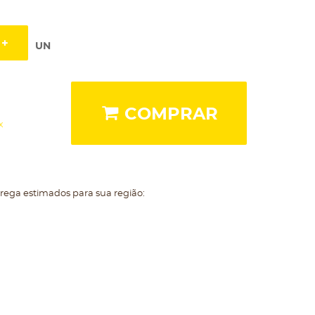
UN
COMPRAR
x
trega estimados para sua região: