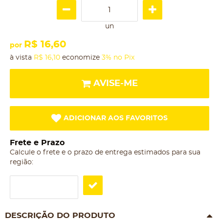
un
R$ 16,60
por
à vista
R$ 16,10
economize
3%
no Pix
AVISE-ME
ADICIONAR AOS FAVORITOS
Frete e Prazo
Calcule o frete e o prazo de entrega estimados para sua
região:
DESCRIÇÃO DO PRODUTO