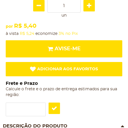
un
R$ 5,40
por
à vista
R$ 5,24
economize
3%
no Pix
AVISE-ME
ADICIONAR AOS FAVORITOS
Frete e Prazo
Calcule o frete e o prazo de entrega estimados para sua
região:
DESCRIÇÃO DO PRODUTO