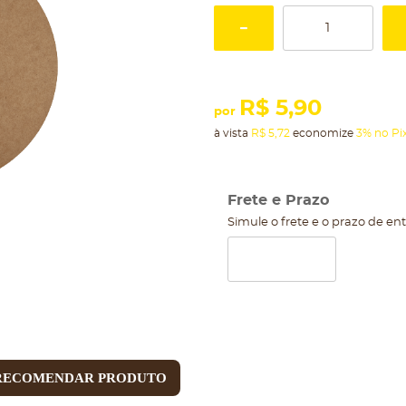
R$ 5,90
por
à vista
R$ 5,72
economize
3%
no Pi
Frete e Prazo
Simule o frete e o prazo de en
RECOMENDAR PRODUTO