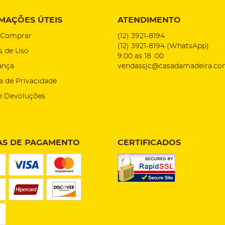
MAÇÕES ÚTEIS
ATENDIMENTO
Comprar
(12)
3921-8194
(12)
3921-8194
(WhatsApp)
s de Uso
9:00 as 18 :00
ança
vendassjc@casadamadeira.co
ca de Privacidade
e Devoluções
S DE PAGAMENTO
CERTIFICADOS