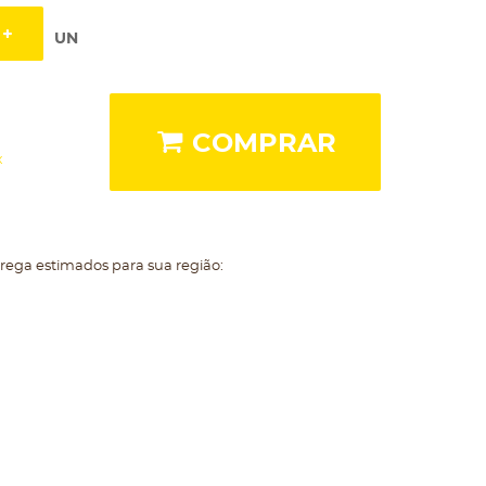
UN
COMPRAR
x
trega estimados para sua região: