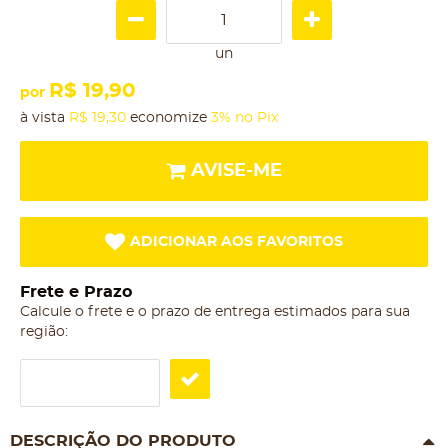
un
R$ 19,90
por
à vista
R$ 19,30
economize
3%
no Pix
AVISE-ME
ADICIONAR AOS FAVORITOS
Frete e Prazo
Calcule o frete e o prazo de entrega estimados para sua
região:
DESCRIÇÃO DO PRODUTO