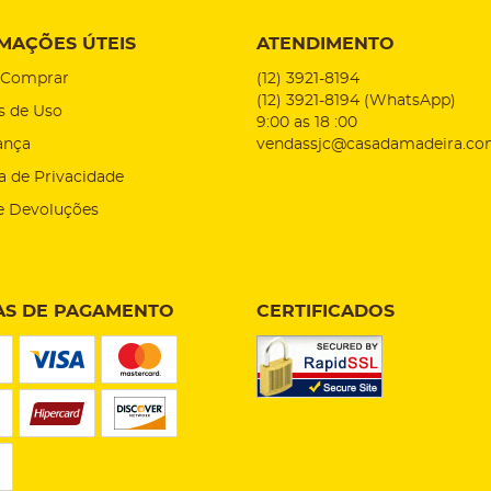
MAÇÕES ÚTEIS
ATENDIMENTO
Comprar
(12)
3921-8194
(12)
3921-8194
(WhatsApp)
s de Uso
9:00 as 18 :00
ança
vendassjc@casadamadeira.co
ca de Privacidade
e Devoluções
S DE PAGAMENTO
CERTIFICADOS