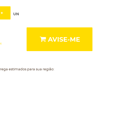
UN
AVISE-ME
x
trega estimados para sua região: