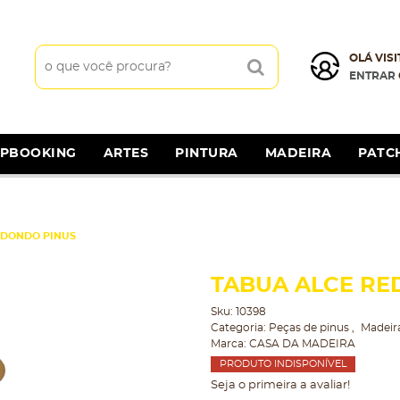
OLÁ VISI
ENTRAR
APBOOKING
ARTES
PINTURA
MADEIRA
PATC
EDONDO PINUS
TABUA ALCE RE
Sku:
10398
Categoria:
Peças de pinus
Madeir
Marca:
CASA DA MADEIRA
PRODUTO INDISPONÍVEL
Seja o primeira a avaliar!