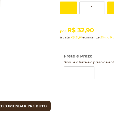
R$ 32,90
por
à vista
R$ 31,91
economize
3%
no Pi
Frete e Prazo
Simule o frete e o prazo de en
RECOMENDAR PRODUTO