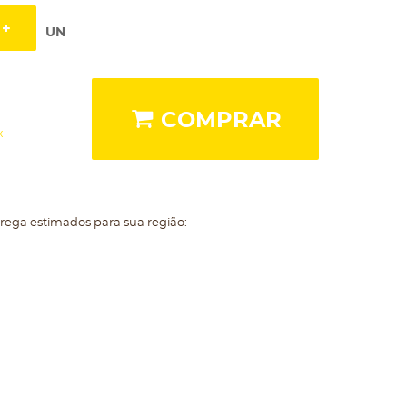
UN
COMPRAR
x
trega estimados para sua região: