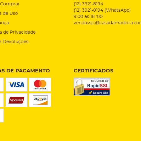
Comprar
(12)
3921-8194
(12)
3921-8194
(WhatsApp)
s de Uso
9:00 as 18 :00
ança
vendassjc@casadamadeira.co
ca de Privacidade
e Devoluções
S DE PAGAMENTO
CERTIFICADOS