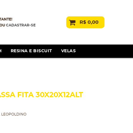
TANTE!
R$ 0,00
OU
CADASTRAR-SE
H
RESINA E BISCUIT
VELAS
SA FITA 30X20X12ALT
 LEOPOLDINO