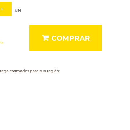
UN
COMPRAR
ix
trega estimados para sua região: