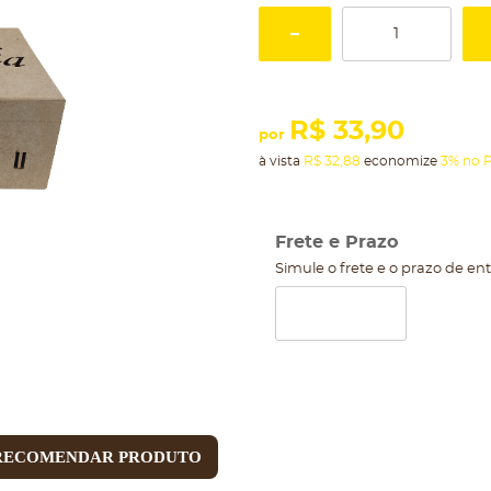
R$ 33,90
por
à vista
R$ 32,88
economize
3%
no P
Frete e Prazo
Simule o frete e o prazo de en
RECOMENDAR PRODUTO