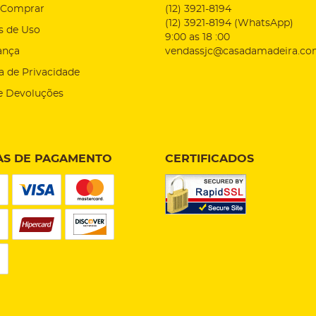
Comprar
(12)
3921-8194
(12)
3921-8194
(WhatsApp)
s de Uso
9:00 as 18 :00
ança
vendassjc@casadamadeira.co
ca de Privacidade
e Devoluções
S DE PAGAMENTO
CERTIFICADOS