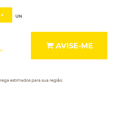
UN
AVISE-ME
ix
trega estimados para sua região: