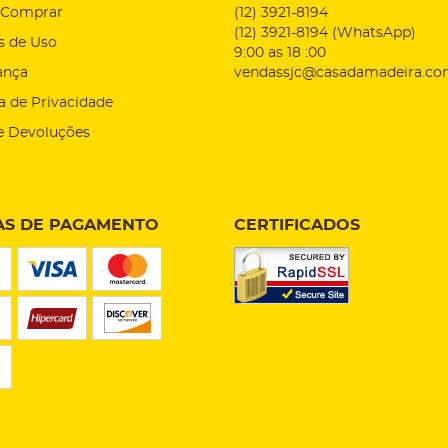
Comprar
(12)
3921-8194
(12)
3921-8194
(WhatsApp)
s de Uso
9:00 as 18 :00
ança
vendassjc@casadamadeira.co
ca de Privacidade
e Devoluções
S DE PAGAMENTO
CERTIFICADOS