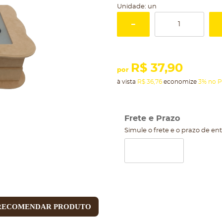
Unidade: un
R$ 37,90
por
à vista
R$ 36,76
economize
3%
no P
Frete e Prazo
Simule o frete e o prazo de en
RECOMENDAR PRODUTO