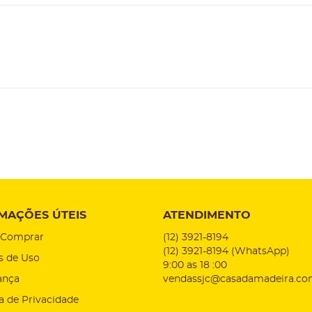
MAÇÕES ÚTEIS
ATENDIMENTO
Comprar
(12)
3921-8194
(12)
3921-8194
(WhatsApp)
s de Uso
9:00 as 18 :00
ança
vendassjc@casadamadeira.co
ca de Privacidade