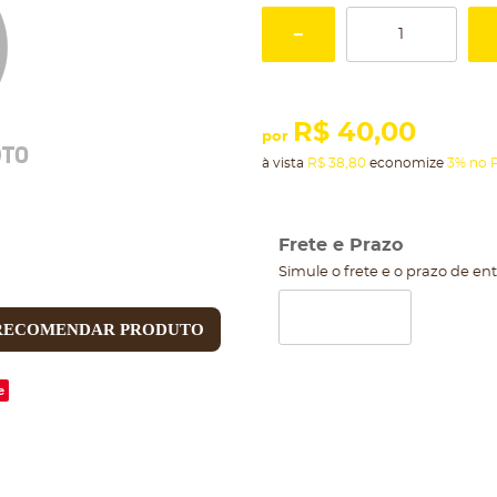
R$ 40,00
por
à vista
R$ 38,80
economize
3%
no P
Frete e Prazo
Simule o frete e o prazo de en
RECOMENDAR PRODUTO
e