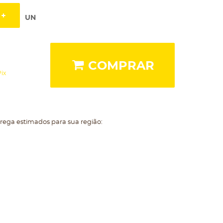
UN
COMPRAR
ix
trega estimados para sua região: