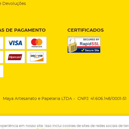
e Devoluções
S DE PAGAMENTO
CERTIFICADOS
Maya Artesanato e Papelaria LTDA
CNPJ: 41.606.148/0001-51
LOJA VIRTUAL CRIADA POR
riência em nosso site. Isso inclui cookies de sites de redes sociais de ter