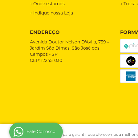
Onde estamos
Troca 
Indique nossa Loja
ENDEREÇO
FORMA
Avenida Doutor Nelson D'Avila, 759
-
Jardim São Dimas, São José dos
Campos
-
SP
CEP: 12245-030
Fale Conosco
Usamos cookies para garantir que oferecemos a melhor expe