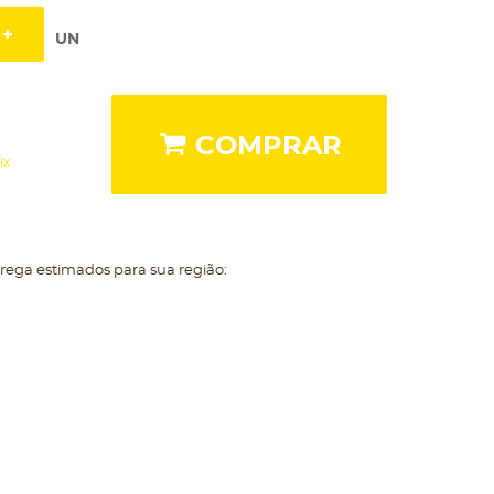
UN
COMPRAR
ix
trega estimados para sua região: