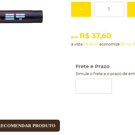
R$ 37,60
por
à vista
R$ 36,47
economize
3%
no P
Frete e Prazo
Simule o frete e o prazo de en
RECOMENDAR PRODUTO