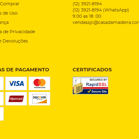
Comprar
(12)
3921-8194
(12)
3921-8194
(WhatsApp)
s de Uso
9:00 as 18 :00
ança
vendassjc@casadamadeira.co
ca de Privacidade
e Devoluções
S DE PAGAMENTO
CERTIFICADOS