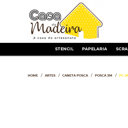
STENCIL
PAPELARIA
SCR
HOME
ARTES
CANETA POSCA
POSCA 3M
PC-3