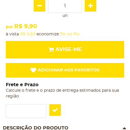
un
R$ 9,90
por
à vista
R$ 9,60
economize
3%
no Pix
AVISE-ME
ADICIONAR AOS FAVORITOS
Frete e Prazo
Calcule o frete e o prazo de entrega estimados para sua
região:
DESCRIÇÃO DO PRODUTO