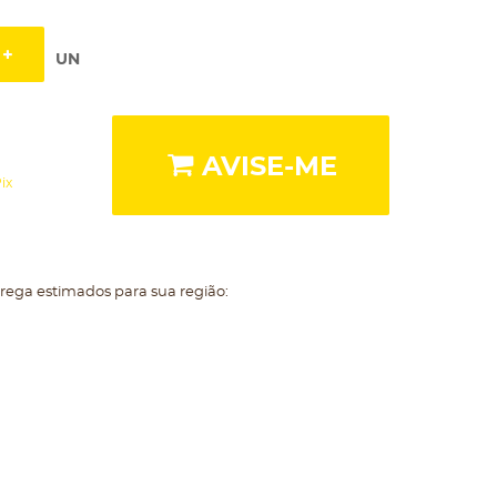
UN
AVISE-ME
ix
trega estimados para sua região: