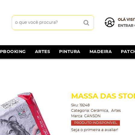
OLÁ VISI
ENTRAR
APBOOKING
ARTES
PINTURA
MADEIRA
PATC
MASSA DAS STO
Sku:
19248
Categoria:
Cerâmica
Artes
Marca:
CANSON
PRODUTO INDISPONÍVEL
Seja o primeira a avaliar!