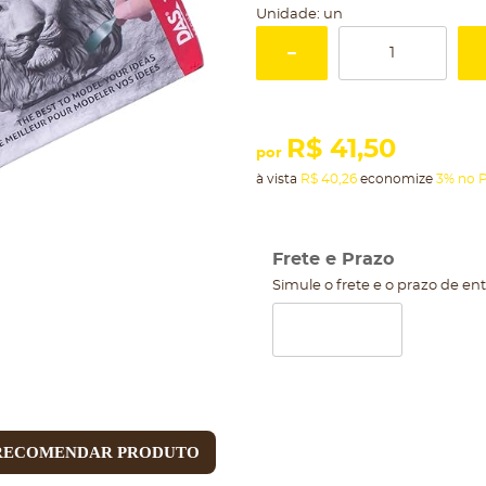
Unidade: un
R$ 41,50
por
à vista
R$ 40,26
economize
3%
no P
Frete e Prazo
Simule o frete e o prazo de en
RECOMENDAR PRODUTO