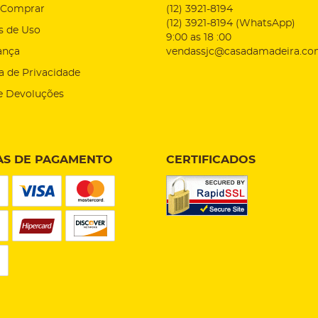
Comprar
(12)
3921-8194
(12)
3921-8194
(WhatsApp)
s de Uso
9:00 as 18 :00
ança
vendassjc@casadamadeira.co
ca de Privacidade
e Devoluções
S DE PAGAMENTO
CERTIFICADOS