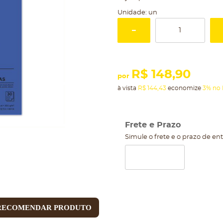
Unidade: un
R$ 148,90
por
à vista
R$ 144,43
economize
3%
no 
Frete e Prazo
Simule o frete e o prazo de en
RECOMENDAR PRODUTO