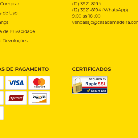
Comprar
(12)
3921-8194
(12)
3921-8194
(WhatsApp)
s de Uso
9:00 as 18 :00
ança
vendassjc@casadamadeira.co
ca de Privacidade
e Devoluções
S DE PAGAMENTO
CERTIFICADOS