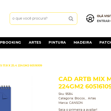
OLÁ VISI
ENTRAR
APBOOKING
ARTES
PINTURA
MADEIRA
PATC
17.8 X 25.4 224GM2 60516109
CAD ARTB MIX ME
224GM2 6051610
Sku:
9584
Categoria:
Blocos
Artes
Marca:
CANSON
Seja o primeira a avaliar!