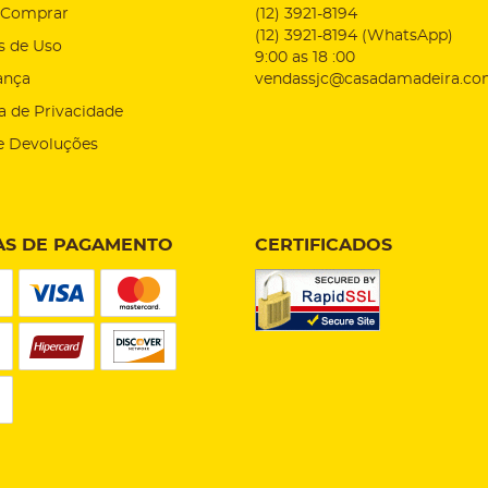
Comprar
(12)
3921-8194
(12)
3921-8194
(WhatsApp)
s de Uso
9:00 as 18 :00
ança
vendassjc@casadamadeira.co
ca de Privacidade
e Devoluções
S DE PAGAMENTO
CERTIFICADOS