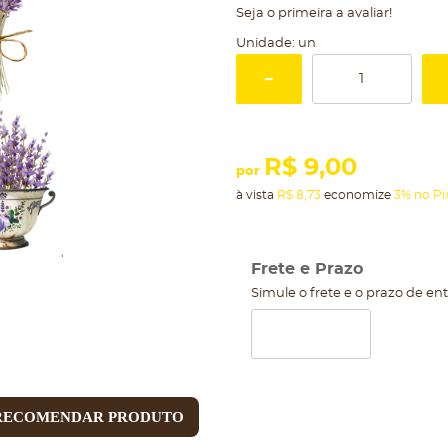
Seja o primeira a avaliar!
Unidade: un
R$ 9,00
por
à vista
R$ 8,73
economize
3%
no Pi
Frete e Prazo
Simule o frete e o prazo de en
RECOMENDAR PRODUTO