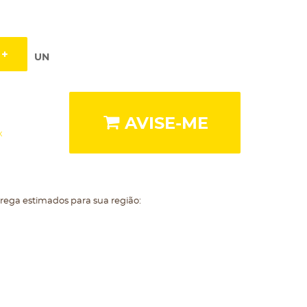
UN
AVISE-ME
x
trega estimados para sua região: